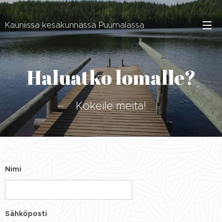
Kauniissa kesäkunnassa Puumalassa
Haluatko lomalle?
Kokeile meitä!
Nimi
Sähköposti